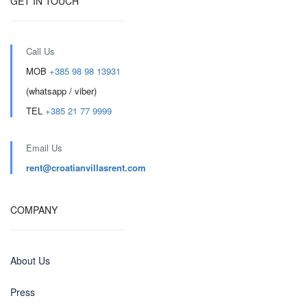
GET IN TOUCH
Call Us
MOB
+385 98 98 13931
(whatsapp / viber)
TEL
+385 21 77 9999
Email Us
rent@croatianvillasrent.com
COMPANY
About Us
Press