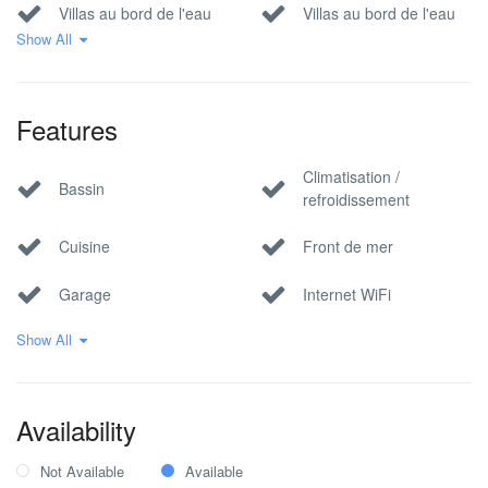
Villas au bord de l'eau
Villas au bord de l'eau
Show All
Villas croates de haute
Villas Familiales
qualité
Features
Villas pour grands
Villas modernes
groupes
Climatisation /
Bassin
Villas sélectionnées
Villas sur la plage
refroidissement
Villas vue mer
Yoga Retreat Villas
Cuisine
Front de mer
Garage
Internet WiFi
Show All
Parking privé
Vue sur la mer
Availability
Not Available
Available