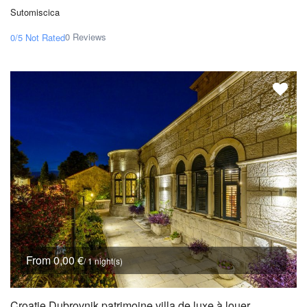
Sutomiscica
0 Reviews
0/5
Not Rated
From 0,00 €
/ 1 night(s)
Croatie Dubrovnik patrimoine villa de luxe à louer