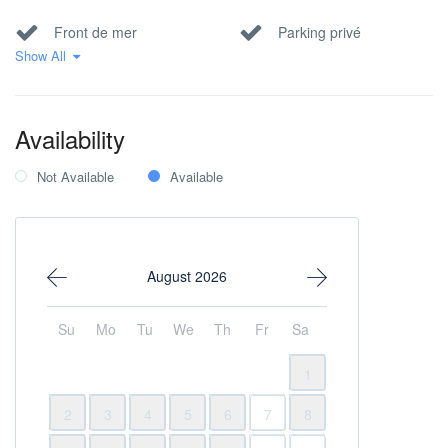
Front de mer
Parking privé
Show All
Vue parc / nature
Vue sur la mer
Availability
Not Available
Available
August 2026
Su
Mo
Tu
We
Th
Fr
Sa
1
2
3
4
5
6
7
8