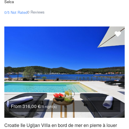
Selca
0 Reviews
0/5
Not Rated
From 316,00 €
/ 1 night(s)
Croatie Ile Ugljan Villa en bord de mer en pierre à louer