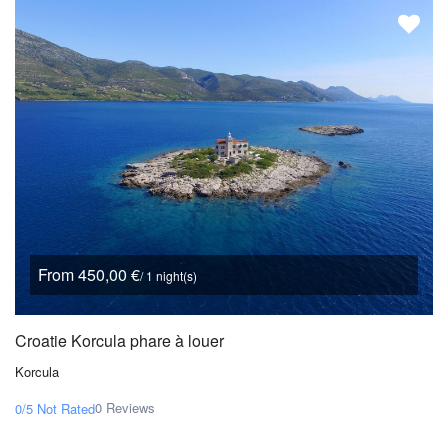
From 450,00 €
/ 1 night(s)
Croatie Korcula phare à louer
Korcula
0 Reviews
0/5
Not Rated