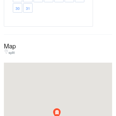
30
31
Map
split