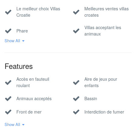
Le meilleur choix Villas
Meilleures ventes villas
Croatie
croates
Villas acceptant les
Phare
animaux
Show All
Villas au bord de l'eau
Villas au bord de l'eau
Villas croates de haute
Villas croates de qualité
Features
qualité
supérieure
Villas de luxe
Villas en pierre
Accès en fauteuil
Aire de jeux pour
roulant
enfants
Villas Familiales
Villas modernes
Animaux acceptés
Bassin
Villas pour grands
Villas pour personnes
groupes
handicapées
Front de mer
Interdiction de fumer
Villas sélectionnées
Villas sur la plage
Show All
Internet WiFi
Vue sur la mer