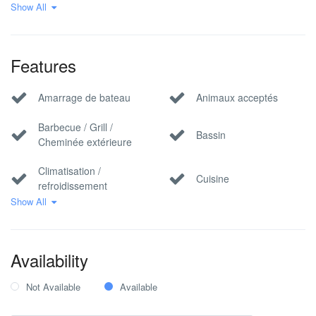
animaux
Show All
Villas croates de haute
Villas de luxe
qualité
Features
Villas en pierre
Villas Familiales
Amarrage de bateau
Animaux acceptés
Villas pour personnes
Villas modernes
handicapées
Barbecue / Grill /
Bassin
Cheminée extérieure
Villas sélectionnées
Villas sur la plage
Climatisation /
Cuisine
Villas vue mer
Yoga Retreat Villas
refroidissement
Show All
Front de mer
Internet WiFi
Lit de bébé
Parking privé
Availability
Vue parc / nature
Vue sur la mer
Not Available
Available