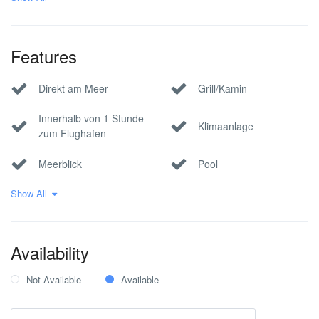
Villen am Meer
Villen mit Meerblick
Features
Direkt am Meer
Grill/Kamin
Innerhalb von 1 Stunde
Klimaanlage
zum Flughafen
Meerblick
Pool
Show All
Privater Parkplatz
Stadtblick
WLAN
Availability
Not Available
Available