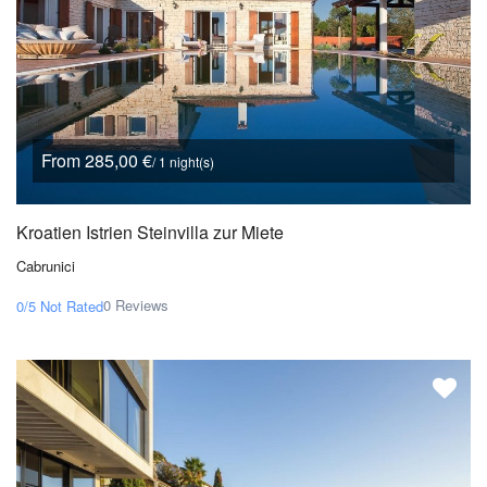
From 285,00 €
/ 1 night(s)
Kroatien Istrien Steinvilla zur Miete
Cabrunici
0 Reviews
0/5
Not Rated